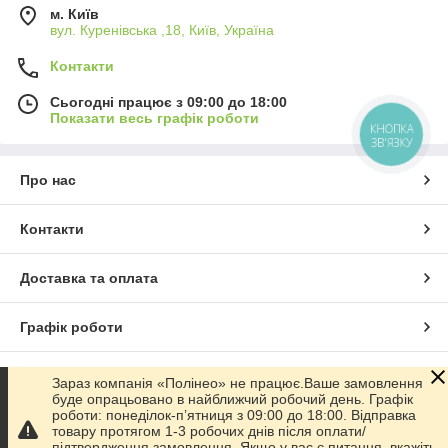
м. Київ
вул. Куренівська ,18, Київ, Україна
Контакти
Сьогодні працює з 09:00 до 18:00
Показати весь графік роботи
КНОПКА
ЗВ'ЯЗКУ
Про нас
Контакти
Доставка та оплата
Графік роботи
Повна версія сайту
Зараз компанія «Полінео» не працює.Ваше замовлення
буде опрацьовано в найближчий робочий день. Графік
роботи: понеділок-п’ятниця з 09:00 до 18:00. Відправка
Сайт створено на маркетплейсі
Prom.ua
товару протягом 1-3 робочих днів після оплати/
підтвердження замовлення..Якщо у вас є питання, вкажіть