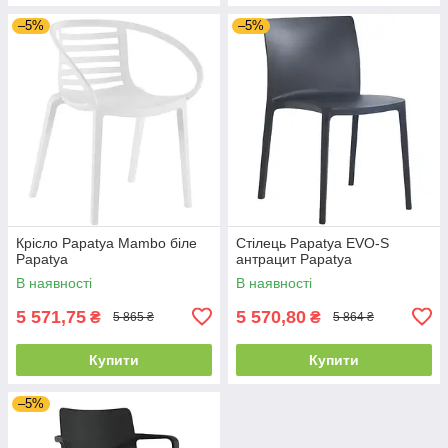
–5%
–5%
Крісло Papatya Mambo біле
Стілець Papatya EVO-S
Papatya
антрацит Papatya
В наявності
В наявності
5 571,75
5 570,80
₴
₴
5 865 ₴
5 864 ₴
Купити
Купити
–5%