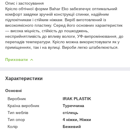
Опис і застосування
Крісло обтічної форми Bahar Eko забезпечує оптимальний
комфорт завдяки зручній конструкції спинки, надійним
підлокітникам і стійким ніжкам. Виріб виготовлений із
високоякісного пластику. Серед його основних характеристик
— висока міцність, стійкість до пошкоджень,
несприйнятливість до впливу вологи, УФ-випромінювання, до
перепадів температури. Крісло можна використовувати як у
приміщеннях, так і на вулиці. Вироби легко штабелюються.
Приховати
Характеристики
Основні
Виробник
IRAK PLASTIK
Країна виробник
Туреччина
Тип меблів
стілець
Тип опор
4 ніжки, Ніжки
Колір
Бежевий