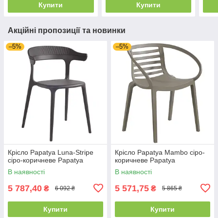
Купити
Купити
Акційні пропозиції та новинки
–5%
–5%
Крісло Papatya Luna-Stripe
Крісло Papatya Mambo сіро-
сіро-коричневе Papatya
коричневе Papatya
В наявності
В наявності
5 787,40
5 571,75
₴
₴
6 092 ₴
5 865 ₴
Купити
Купити