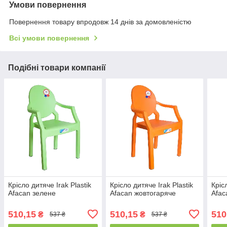
Умови повернення
Повернення товару впродовж 14 днів за домовленістю
Всі умови повернення
Подібні товари компанії
Крісло дитяче Irak Plastik
Крісло дитяче Irak Plastik
Кріс
Afacan зелене
Afacan жовтогаряче
Afac
510,15
510,15
510
₴
₴
537 ₴
537 ₴