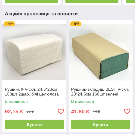
Акційні пропозиції та новинки
–5%
–5%
Рушник К-V-скл. 24,5*23см
Рушник-вкладиш BEST V-скл.
160шт 2шар. білі целюлоза
23*24,5см 160шт зелені
В наявності
В наявності
92,15
41,80
₴
₴
97 ₴
44 ₴
Купити
Купити