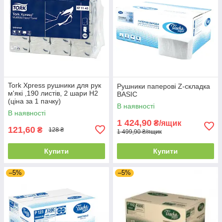
Tork Xpress рушники для рук
Рушники паперові Z-складка
м'які ,190 листів, 2 шари Н2
BASIC
(ціна за 1 пачку)
В наявності
В наявності
1 424,90
₴/ящик
121,60
₴
128 ₴
1 499,90 ₴/ящик
Купити
Купити
–5%
–5%