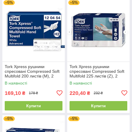
–5%
–5%
Tork Xpress рушники
Tork Xpress рушники
спресовані Compressed Soft
спресовані Compressed Soft
Multifold 200 листів (М), 2
Multifold 225 листів (Z), 2
шари, м'які H2 (ціна за 1
шари, м'які H2 (ціна за 1
В наявності
В наявності
пачку)
пачку)
169,10
220,40
₴
₴
178 ₴
232 ₴
Купити
Купити
–5%
–5%