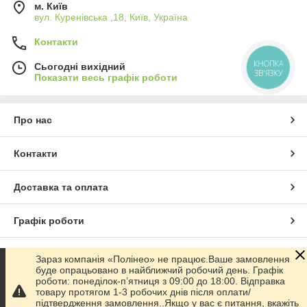
м. Київ
вул. Куренівська ,18, Київ, Україна
Контакти
КНОПКА
Сьогодні вихідний
ЗВ'ЯЗКУ
Показати весь графік роботи
Про нас
Контакти
Доставка та оплата
Графік роботи
Повна версія сайту
Зараз компанія «Полінео» не працює.Ваше замовлення
буде опрацьовано в найближчий робочий день. Графік
роботи: понеділок-п’ятниця з 09:00 до 18:00. Відправка
Сайт створено на маркетплейсі
Prom.ua
товару протягом 1-3 робочих днів після оплати/
підтвердження замовлення..Якщо у вас є питання, вкажіть