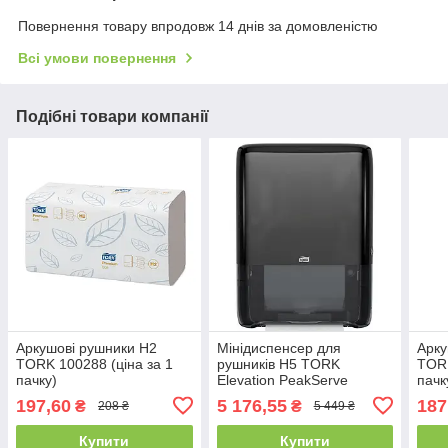
Повернення товару впродовж 14 днів за домовленістю
Всі умови повернення
Подібні товари компанії
Аркушові рушники H2
Мінідиспенсер для
Арку
TORK 100288 (ціна за 1
рушників H5 TORK
TORK
пачку)
Elevation PeakServe
пачк
552558
197,60
5 176,55
187
₴
₴
208 ₴
5 449 ₴
Купити
Купити