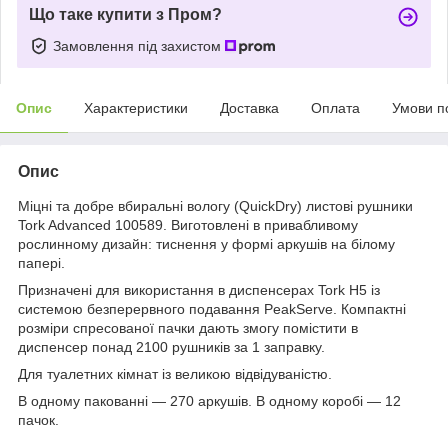
Що таке купити з Пром?
Замовлення під захистом
Опис
Характеристики
Доставка
Оплата
Умови п
Опис
Міцні та добре вбиральні вологу (QuickDry) листові рушники
Tork Advanced 100589. Виготовлені в привабливому
рослинному дизайн: тиснення у формі аркушів на білому
папері.
Призначені для використання в диспенсерах Tork H5 із
системою безперервного подавання PeakServe. Компактні
розміри спресованої пачки дають змогу помістити в
диспенсер понад 2100 рушників за 1 заправку.
Для туалетних кімнат із великою відвідуваністю.
В одному пакованні — 270 аркушів. В одному коробі — 12
пачок.