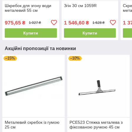
Шкребок для згону води
Згін 30 см 1059R
Скре
металевий 55 см
мет
975,65
1 546,60
1 3
₴
₴
1 027 ₴
1 628 ₴
Купити
Купити
Акційні пропозиції та новинки
–15%
–10%
Металевий скребок із гумою
PCE523 Стяжка металева з
25 см
фіксованою ручкою 45 см