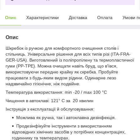
Опис
Характеристики
Доставка
Оплата
Умови п
Опис
Шкребок із ручкою для комфортного очищення столів і
стільниць. Універсальне рішення для всіх типів різі (ITA-FRA-
GER-USA). Виготовлений із поліпропілену та термопластичної
гуми (PP-TPE). Можна очищати навіть бруд, що в'ївся,
використовуючи передню крайку як скребка. Пробуйте
працювати з будь-яким видом рідини. Одинарне лезо
надзвичайно гігієнічне, ніж подвійне.
Температура використання: min -20 / max 100 °C
Чищення в автоклаві: 121° C за 20 хвилин
Інструкція з експлуатації й обслуговування:
Можлива як ручна, так і автоклавна дезінфекція.
Продезінфікуйте інструменти з використанням
відповідних хімічних засобів у потрібних концентраціях,
годиннику та температурах.