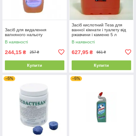
Засіб кислотний Теза для
Засіб для видалення
ванної кімнати і туалету від
вапняного нальоту
ржавчини і каменю 5 л
В наявності
В наявності
244,15
627,95
₴
₴
257 ₴
661 ₴
Купити
Купити
–5%
–5%