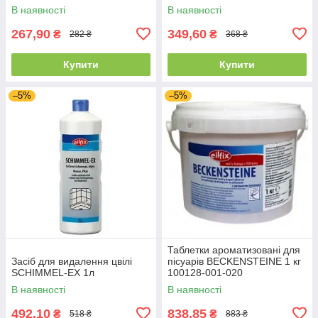
В наявності
В наявності
267,90
349,60
₴
₴
282 ₴
368 ₴
Купити
Купити
–5%
–5%
Таблетки ароматизовані для
Засіб для видалення цвілі
пісуарів BECKENSTEINE 1 кг
SCHIMMEL-EX 1л
100128-001-020
В наявності
В наявності
492,10
838,85
₴
₴
518 ₴
883 ₴