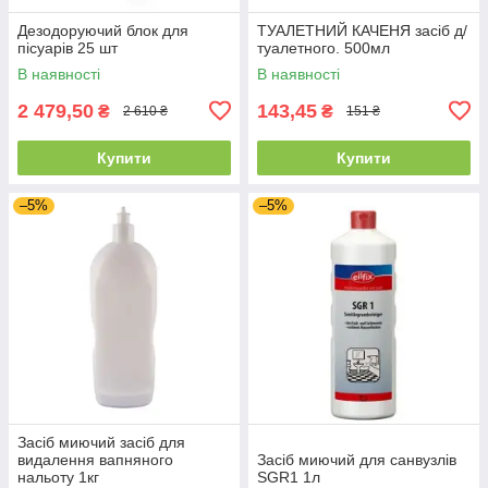
Дезодоруючий блок для
ТУАЛЕТНИЙ КАЧЕНЯ засіб д/
пісуарів 25 шт
туалетного. 500мл
В наявності
В наявності
2 479,50
143,45
₴
₴
2 610 ₴
151 ₴
Купити
Купити
–5%
–5%
Засіб миючий засіб для
видалення вапняного
Засіб миючий для санвузлів
нальоту 1кг
SGR1 1л