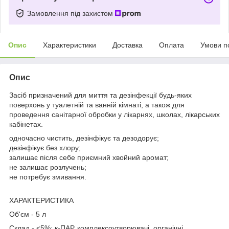
Замовлення під захистом
Опис
Характеристики
Доставка
Оплата
Умови п
Опис
Засіб призначений для миття та дезінфекції будь-яких
поверхонь у туалетній та ванній кімнаті, а також для
проведення санітарної обробки у лікарнях, школах, лікарських
кабінетах.
одночасно чистить, дезінфікує та дезодорує;
дезінфікує без хлору;
залишає після себе приємний хвойний аромат;
не залишає розлучень;
не потребує змивання.
ХАРАКТЕРИСТИКА
Об'єм - 5 л
Склад - <5%: к-ПАР, комплексоутворювачі, органічні