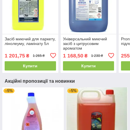
Засіб миючий для паркету,
Універсальний миючий
Pron
лінолеуму, ламінату 5л
засіб з цитрусовим
підл
ароматом
ALLESREINIGER 10л
1 201,75
1 168,50
255
₴
₴
1 265 ₴
1 230 ₴
Купити
Купити
Акційні пропозиції та новинки
–5%
–5%