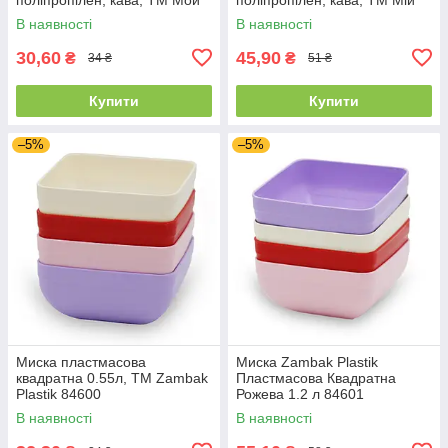
Дом 01571
Дім 01575
В наявності
В наявності
30,60
45,90
₴
₴
34 ₴
51 ₴
Купити
Купити
–5%
–5%
Миска пластмасова
Миска Zambak Plastik
квадратна 0.55л, ТМ Zambak
Пластмасова Квадратна
Plastik 84600
Рожева 1.2 л 84601
В наявності
В наявності