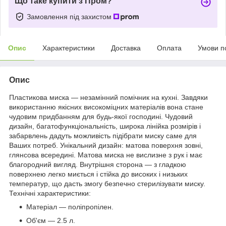
Що таке купити з Пром?
Замовлення під захистом
Опис
Характеристики
Доставка
Оплата
Умови п
Опис
Пластикова миска — незамінний помічник на кухні. Завдяки
використанню якісних високоміцних матеріалів вона стане
чудовим придбанням для будь-якої господині. Чудовий
дизайн, багатофункціональність, широка лінійка розмірів і
забарвлень дадуть можливість підібрати миску саме для
Ваших потреб. Унікальний дизайн: матова поверхня зовні,
глянсова всередині. Матова миска не вислизне з рук і має
благородний вигляд. Внутрішня сторона — з гладкою
поверхнею легко миється і стійка до високих і низьких
температур, що дасть змогу безпечно стерилізувати миску.
Технічні характеристики:
Матеріал — поліпропілен.
Об'єм — 2.5 л.