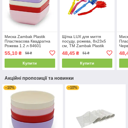
Миска Zambak Plastik
Щітка LUX для миття
Миск
Пластмасова Квадратна
посуду, рожева, 8х23х5
Плас
Рожева 1.2 л 84601
см, TM Zambak Plastik
Черв
84049P
55,10
48,45
48,
₴
₴
58 ₴
51 ₴
Купити
Купити
Акційні пропозиції та новинки
–10%
–10%