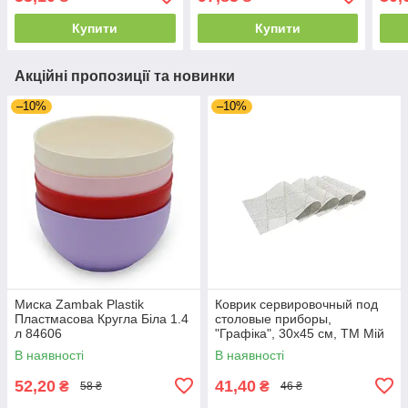
Дом 01445
Купити
Купити
Акційні пропозиції та новинки
–10%
–10%
Миска Zambak Plastik
Коврик сервировочный под
Пластмасова Кругла Біла 1.4
столовые приборы,
л 84606
"Графіка", 30х45 см, ТМ Мій
Дім 50109
В наявності
В наявності
52,20
41,40
₴
₴
58 ₴
46 ₴