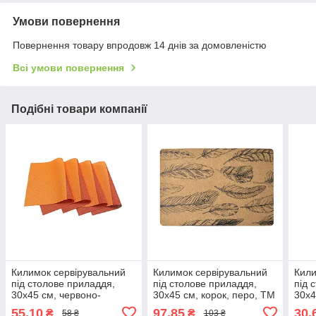
Умови повернення
Повернення товару впродовж 14 днів за домовленістю
Всі умови повернення
Подібні товари компанії
Килимок сервірувальний
Килимок сервірувальний
Кили
під столове приладдя,
під столове приладдя,
під 
30х45 см, червоно-
30х45 см, корок, перо, ТМ
30х4
жовтогарячий, ТМ Мой
МД 10184
кава
55,10
97,85
30,
₴
₴
58 ₴
103 ₴