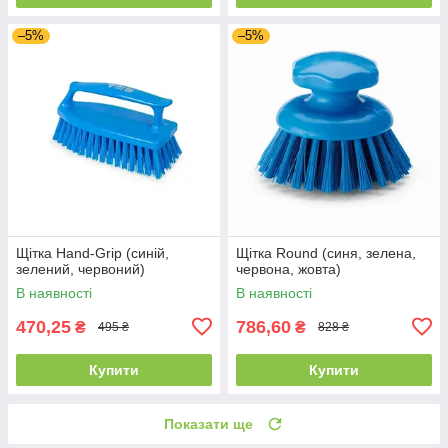
–5%
–5%
Щітка Hand-Grip (синій,
Щітка Round (синя, зелена,
зелений, червоний)
червона, жовта)
В наявності
В наявності
470,25
786,60
₴
₴
495 ₴
828 ₴
Купити
Купити
Показати ще