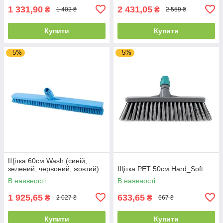
1 331,90
2 431,05
₴
₴
1 402 ₴
2 559 ₴
Купити
Купити
–5%
–5%
Щітка 60см Wash (синій,
зелений, червоний, жовтий)
Щітка PET 50см Hard_Soft
В наявності
В наявності
1 925,65
633,65
₴
₴
2 027 ₴
667 ₴
Купити
Купити