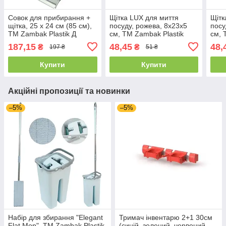
Совок для прибирання +
Щітка LUX для миття
Щітк
щітка, 25 х 24 см (85 см),
посуду, рожева, 8х23х5
посу
TM Zambak Plastik Д
см, TM Zambak Plastik
см, 
84065
84049P
8404
187,15
48,45
48,
₴
₴
197 ₴
51 ₴
Купити
Купити
Акційні пропозиції та новинки
–5%
–5%
Набір для збирання "Elegant
Тримач інвентарю 2+1 30см
Flat Mop", ТМ Zambak Plastik
(синій, зелений, червоний,