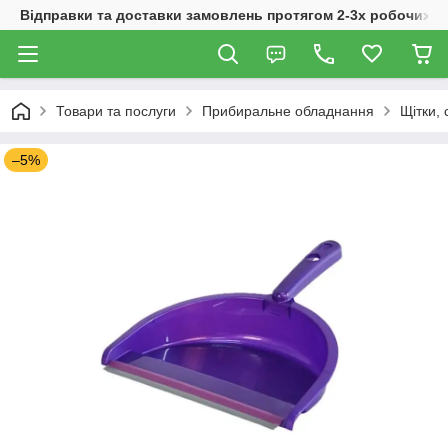
Відправки та доставки замовлень протягом 2-3х робочих дн
Товари та послуги
Прибиральне обладнання
Щітки, 
–5%