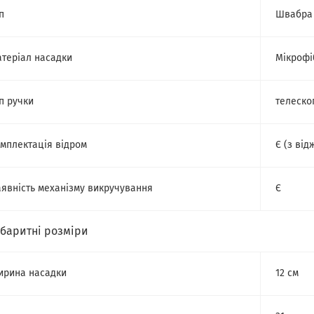
п
Швабра 
теріал насадки
Мікрофі
п ручки
телеско
мплектація відром
Є (з ві
явність механізму викручування
Є
абаритні розміри
рина насадки
12 см