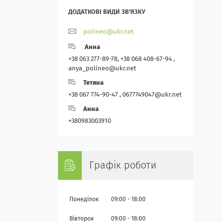
polineo@ukr.net
Анна
+38 063 277-89-78, +38 068 408-67-94 ,
anya_polineo@ukr.net
Тетяна
+38 067 774-90-47 , 0677749047@ukr.net
Анна
+380983003910
Графік роботи
Понеділок
09:00
18:00
Вівторок
09:00
18:00