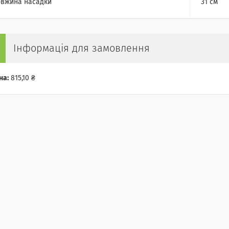
вжина насадки
31 см
Інформація для замовлення
на:
815,10 ₴