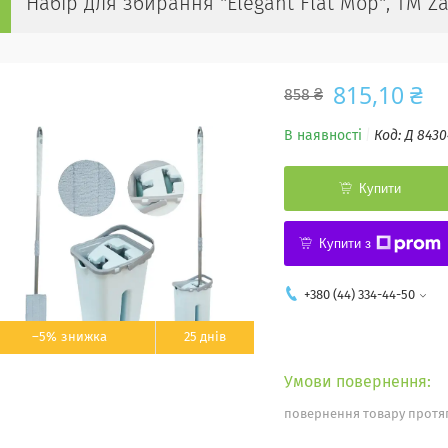
Набір для збирання "Elegant Flat Mop", ТМ Z
815,10 ₴
858 ₴
В наявності
Код:
Д 8430
Купити
Купити з
+380 (44) 334-44-50
–5%
25 днів
повернення товару протяг