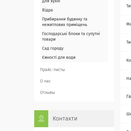
Для кухні
Ти
Відра
Прибирання будинку та
Ма
нежитлових приміщень
Господарські блоки та супутні
товари
Ти
Сад городу
Ємності для води
Ко
Прайс-листы
На
О нас
Отзывы
Г
Ши
Контакти