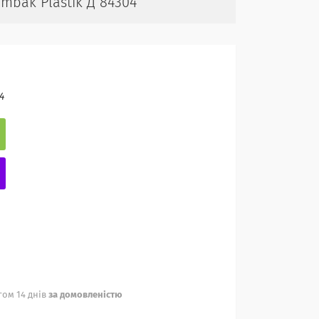
ambak Plastik Д 84304
4
ом 14 днів
за домовленістю