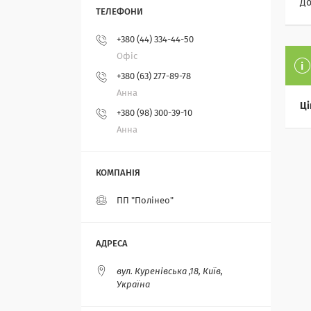
До
+380 (44) 334-44-50
Офіс
+380 (63) 277-89-78
Анна
Ці
+380 (98) 300-39-10
Анна
ПП "Полінео"
вул. Куренівська ,18, Київ,
Україна