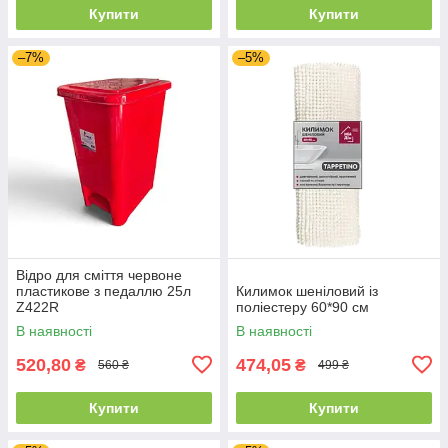
Купити
Купити
–7%
–5%
Відро для сміття червоне
пластикове з педаллю 25л
Килимок шеніловий із
Z422R
поліестеру 60*90 см
В наявності
В наявності
520,80
474,05
₴
₴
560 ₴
499 ₴
Купити
Купити