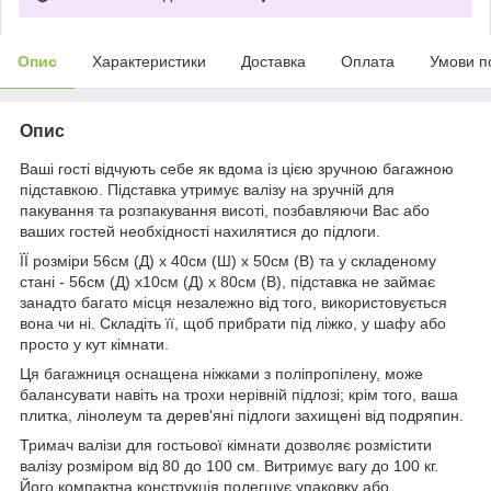
Опис
Характеристики
Доставка
Оплата
Умови п
Опис
Ваші гості відчують себе як вдома із цією зручною багажною
підставкою. Підставка утримує валізу на зручній для
пакування та розпакування висоті, позбавляючи Вас або
ваших гостей необхідності нахилятися до підлоги.
ЇЇ розміри 56см (Д) x 40см (Ш) x 50см (В) та у складеному
стані - 56см (Д) x10см (Д) x 80см (В), підставка не займає
занадто багато місця незалежно від того, використовується
вона чи ні. Складіть її, щоб прибрати під ліжко, у шафу або
просто у кут кімнати.
Ця багажниця оснащена ніжками з поліпропілену, може
балансувати навіть на трохи нерівній підлозі; крім того, ваша
плитка, лінолеум та дерев'яні підлоги захищені від подряпин.
Тримач валізи для гостьової кімнати дозволяє розмістити
валізу розміром від 80 до 100 см. Витримує вагу до 100 кг.
Його компактна конструкція полегшує упаковку або