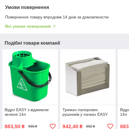
Умови повернення
Повернення товару впродовж 14 днів за домовленістю
Всі умови повернення
Подібні товари компанії
Відро EASY з віджимом
Тримач паперових
Відр
зелене 14л
рушників у пачках EASY
14л
883,50
942,40
883
₴
₴
930 ₴
992 ₴