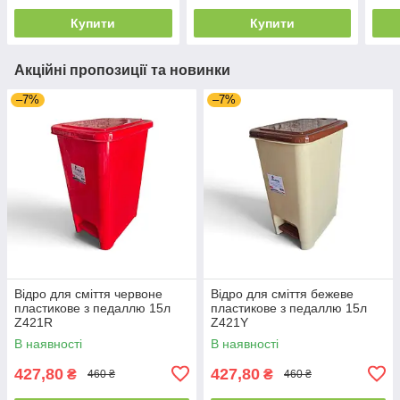
Купити
Купити
Акційні пропозиції та новинки
–7%
–7%
Відро для сміття червоне
Відро для сміття бежеве
пластикове з педаллю 15л
пластикове з педаллю 15л
Z421R
Z421Y
В наявності
В наявності
427,80
427,80
₴
₴
460 ₴
460 ₴