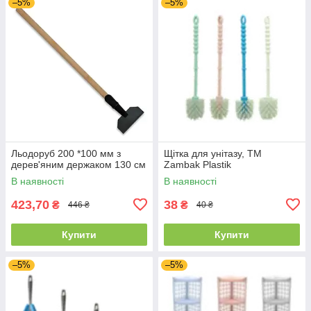
–5%
–5%
Льодоруб 200 *100 мм з
Щітка для унітазу, TM
дерев'яним держаком 130 см
Zambak Plastik
В наявності
В наявності
423,70
38
₴
₴
446 ₴
40 ₴
Купити
Купити
–5%
–5%