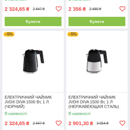
загартованого скла
(НАВАНТАЖЕННЯ ДО 180
2 324,65
2 356
₴
₴
2 447 ₴
2 480 ₴
КГ)
Купити
Купити
–5%
–5%
ЕЛЕКТРИЧНИЙ ЧАЙНИК
ЕЛЕКТРИЧНИЙ ЧАЙНИК
JVD® DIVA 1500 Вт, 1 Л
JVD® DIVA 1500 Вт, 1 Л
(ЧОРНИЙ)
(НЕРЖАВЕЮЩАЯ СТАЛЬ)
В наявності
В наявності
2 324,65
2 901,30
₴
₴
2 447 ₴
3 054 ₴