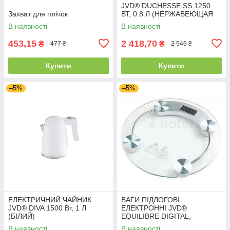
JVD® DUCHESSE SS 1250
Захват для плічок
ВТ, 0.8 Л (НЕРЖАВЕЮЩАЯ
СТАЛЬ, глянцеві)
В наявності
В наявності
453,15
2 418,70
₴
₴
477 ₴
2 546 ₴
Купити
Купити
–5%
–5%
ЕЛЕКТРИЧНИЙ ЧАЙНИК
ВАГИ ПІДЛОГОВІ
JVD® DIVA 1500 Вт, 1 Л
ЕЛЕКТРОННІ JVD®
(БІЛИЙ)
EQUILIBRE DIGITAL,
ПЛАТФОРМА із
В наявності
В наявності