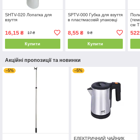
SHTV-020 Лопатка для
SPTV-000 Губка для взуття
Поли
взуття
в пластмасовій упаковці
(тем
см Т
16,15
8,55
522
₴
₴
17 ₴
9 ₴
Купити
Купити
Акційні пропозиції та новинки
–5%
–5%
ЕЛЕКТРИЧНИЙ ЧАЙНИК