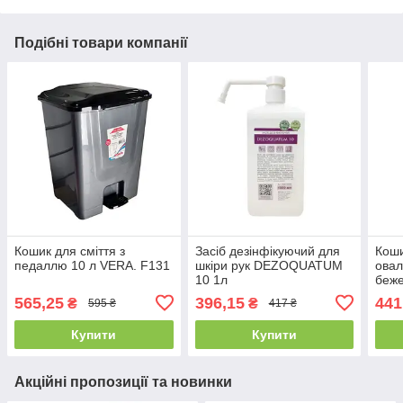
Подібні товари компанії
Кошик для сміття з
Засіб дезінфікуючий для
Коши
педаллю 10 л VERA. F131
шкіри рук DEZOQUATUM
овал
10 1л
беж
565,25
396,15
441
₴
₴
595 ₴
417 ₴
Купити
Купити
Акційні пропозиції та новинки