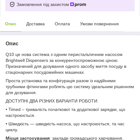
Замовлення під захистом
Опис
Доставка
Оплата
Умови повернення
Опис
Q10 це нова система з одним перистальтичним насосом
Brightwell Dispensers за конкурентоспроможною ціною.
Призначений для дозування одного засобу миття посуду в
стаціонарних посудомийних машинах.
Проста установка та конфігурація разом із надійними
трубними фітингами роблять цю систему ідеальним рішенням
для дозування.
ДОСТУПНІ ДВА РІЗНИХ ВАРІАНТИ РОБОТИ:
• Timed – тривалість початкової та додаткової зарядки, що
настроюється.
• Швидкість — швидкість насоса, що настроюється, та час
циклу.
Місця застосування
: заклади громадського харчування.