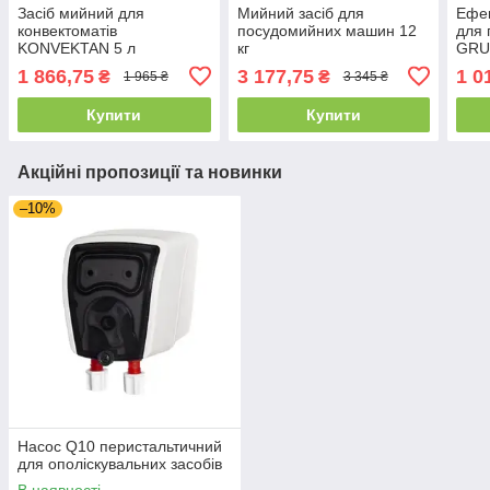
Засіб мийний для
Мийний засіб для
Ефек
конвектоматів
посудомийних машин 12
для
KONVEKTAN 5 л
кг
GRU
1 866,75
3 177,75
1 0
₴
₴
1 965 ₴
3 345 ₴
Купити
Купити
Акційні пропозиції та новинки
–10%
Насос Q10 перистальтичний
для ополіскувальних засобів
В наявності