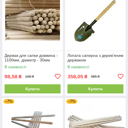
Держак для сапки довжина -
Лопата саперна з дерев'яним
1100мм, діаметр - 30мм
держаком
В наявності
В наявності
98,58
358,05
₴
₴
106 ₴
385 ₴
Купити
Купити
–7%
–7%