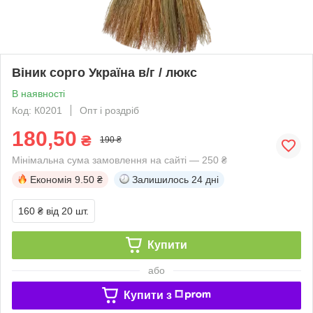
Віник сорго Україна в/г / люкс
В наявності
Код: К0201
Опт і роздріб
180,50
₴
190 ₴
Мінімальна сума замовлення на сайті — 250 ₴
Економія
9.50 ₴
Залишилось
24 дні
160 ₴
від 20 шт.
Купити
або
Купити з