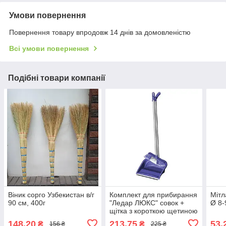
Умови повернення
Повернення товару впродовж 14 днів за домовленістю
Всі умови повернення
Подібні товари компанії
Віник сорго Узбекистан в/г
Комплект для прибирання
Мітл
90 см, 400г
"Ледар ЛЮКС" совок +
Ø 8-
щітка з короткою щетиною
148,20
213,75
53,
₴
₴
156 ₴
225 ₴