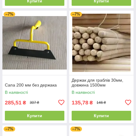
Купити
Купити
–7%
–7%
Держак для граблів 30мм,
Сапа 200 мм без держака
довжина 1500мм
В наявності
В наявності
285,51
135,78
₴
₴
307 ₴
146 ₴
Купити
Купити
–7%
–7%