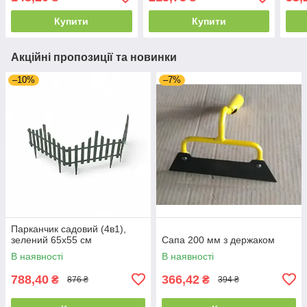
Купити
Купити
Акційні пропозиції та новинки
–10%
–7%
Парканчик садовий (4в1),
зелений 65х55 см
Сапа 200 мм з держаком
В наявності
В наявності
788,40
366,42
₴
₴
876 ₴
394 ₴