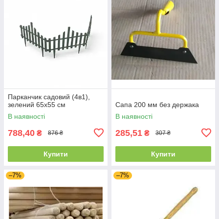
Парканчик садовий (4в1),
зелений 65х55 см
Сапа 200 мм без держака
В наявності
В наявності
788,40
285,51
₴
₴
876 ₴
307 ₴
Купити
Купити
–7%
–7%