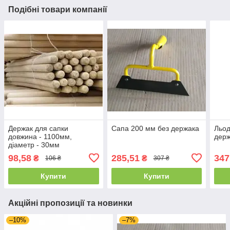
Подібні товари компанії
Держак для сапки
Сапа 200 мм без держака
Льод
довжина - 1100мм,
дер
діаметр - 30мм
98,58
285,51
347
₴
₴
106 ₴
307 ₴
Купити
Купити
Акційні пропозиції та новинки
–10%
–7%