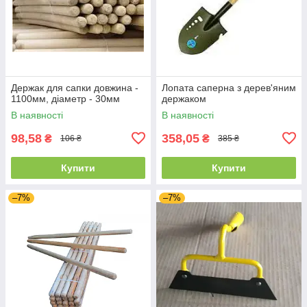
Держак для сапки довжина -
Лопата саперна з дерев'яним
1100мм, діаметр - 30мм
держаком
В наявності
В наявності
98,58
358,05
₴
₴
106 ₴
385 ₴
Купити
Купити
–7%
–7%