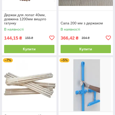
Держак для лопат 40мм,
довжина 1200мм вищого
гатунку
Сапа 200 мм з держаком
В наявності
В наявності
144,15
366,42
₴
₴
155 ₴
394 ₴
Купити
Купити
–7%
–5%