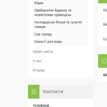
Відра
О
Прибирання будинку та
нежитлових приміщень
Господарські блоки та супутні
Ма
товари
Сад городу
Ст
Ємності для води
Прайс-листы
О нас
Отзывы
Ці
Контакти