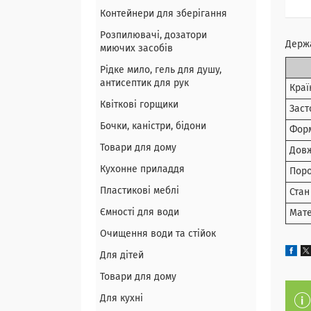
Контейнери для зберігання
Розпилювачі, дозатори
Держа
миючих засобів
Рідке мило, гель для душу,
антисептик для рук
Краї
Квіткові горщики
Заст
Бочки, каністри, бідони
Фор
Товари для дому
Дов
Кухонне приладдя
Пор
Пластикові меблі
Стан
Ємності для води
Мате
Очищення води та стійок
Для дітей
Товари для дому
Для кухні