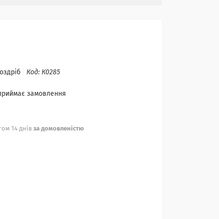
роздріб
Код:
К0285
 приймає замовлення
ом 14 днів
за домовленістю