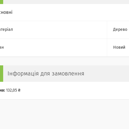
сновні
теріал
Дерево
ан
Новий
Інформація для замовлення
на:
132,05 ₴