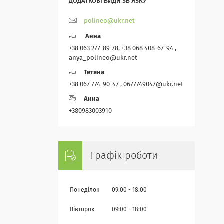
polineo@ukr.net
Анна
+38 063 277-89-78, +38 068 408-67-94 ,
anya_polineo@ukr.net
Тетяна
+38 067 774-90-47 , 0677749047@ukr.net
Анна
+380983003910
Графік роботи
Понеділок
09:00
18:00
Вівторок
09:00
18:00