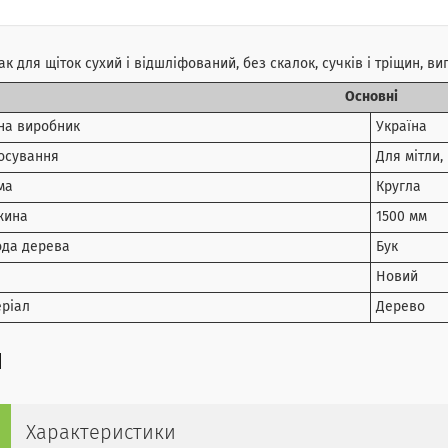
к для щіток сухий і відшліфований, без скалок, сучків і тріщин, в
Основні
на виробник
Україна
осування
Для мітли,
ма
Кругла
жина
1500 мм
ода дерева
Бук
Новий
ріал
Дерево
Характеристики