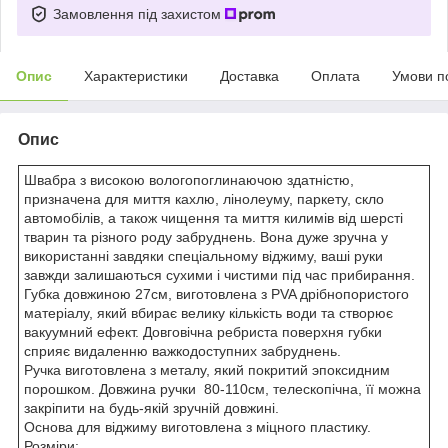
Замовлення під захистом
Опис
Характеристики
Доставка
Оплата
Умови п
Опис
Швабра з високою вологопоглинаючою здатністю,
призначена для миття кахлю, лінолеуму, паркету, скло
автомобілів, а також чищення та миття килимів від шерсті
тварин та різного роду забруднень. Вона дуже зручна у
використанні завдяки спеціальному віджиму, ваші руки
завжди залишаються сухими і чистими під час прибирання.
Губка довжиною 27см, виготовлена з PVA дрібнопористого
матеріалу, який вбирає велику кількість води та створює
вакуумний ефект. Довговічна ребриста поверхня губки
сприяє видаленню важкодоступних забруднень.
Ручка виготовлена з металу, який покритий эпоксидним
порошком. Довжина ручки 80-110см, телескопічна, її можна
закріпити на будь-якій зручній довжині.
Основа для віджиму виготовлена з міцного пластику.
Розміри: