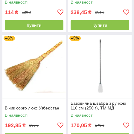
В наявності
В наявності
114
238,45
₴
₴
120 ₴
251 ₴
Купити
Купити
–5%
–5%
Бавовняна швабра з ручкою
Віник сорго люкс Узбекістан
110 см (250 г), ТМ МД
В наявності
В наявності
192,85
170,05
₴
₴
203 ₴
179 ₴