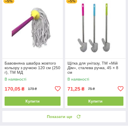
–5%
–5%
Бавовняна швабра жовтого
Щітка для унітазу, ТМ «Мій
кольору з ручкою 120 см (250
Дім», сталева ручка, 45 × 8
г), ТМ МД
см
В наявності
В наявності
170,05
71,25
₴
₴
179 ₴
75 ₴
Купити
Купити
Показати ще