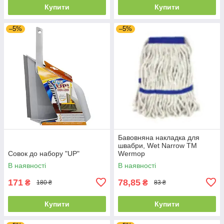
Купити
Купити
–5%
–5%
Бавовняна накладка для
швабри, Wet Narrow ТМ
Совок до набору "UP"
Wermop
В наявності
В наявності
171
78,85
₴
₴
180 ₴
83 ₴
Купити
Купити