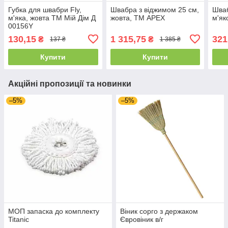
Губка для швабри Fly,
Швабра з віджимом 25 см,
Шваб
м'яка, жовта ТМ Мій Дім Д
жовта, ТМ APEX
м'як
00156Y
130,15
1 315,75
321
₴
₴
137 ₴
1 385 ₴
Купити
Купити
Акційні пропозиції та новинки
–5%
–5%
МОП запаска до комплекту
Віник сорго з держаком
Titanic
Євровіник в/г