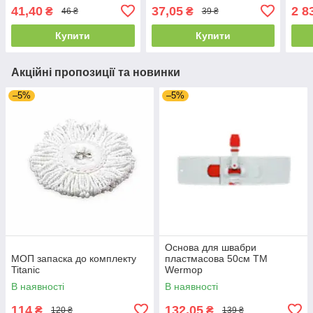
Мій Дім 50109
41,40
37,05
2 8
₴
₴
46 ₴
39 ₴
Купити
Купити
Акційні пропозиції та новинки
–5%
–5%
Основа для швабри
МОП запаска до комплекту
пластмасова 50см ТМ
Titanic
Wermop
В наявності
В наявності
114
132,05
₴
₴
120 ₴
139 ₴