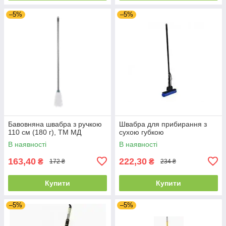
–5%
–5%
Бавовняна швабра з ручкою
Швабра для прибирання з
110 см (180 г), ТМ МД
сухою губкою
В наявності
В наявності
163,40
222,30
₴
₴
172 ₴
234 ₴
Купити
Купити
–5%
–5%