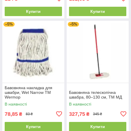
Купити
Купити
–5%
–5%
Бавовняна накладка для
швабри, Wet Narrow ТМ
Бавовняна телескопічна
Wermop
швабра, 80–130 см, ТМ МД
В наявності
В наявності
78,85
327,75
₴
₴
83 ₴
345 ₴
Купити
Купити