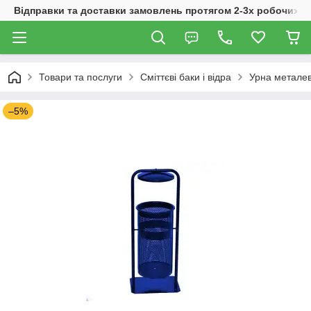
Відправки та доставки замовлень протягом 2-3х робочих дн
Товари та послуги
Сміттєві баки і відра
Урна металев
–5%