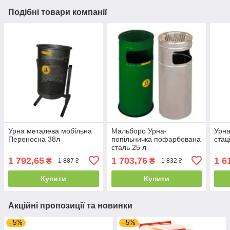
Подібні товари компанії
Урна металева мобільна
Мальборо Урна-
Урна
Переносна 38л
попільничка пофарбована
стац
сталь 25 л
1 792,65
1 703,76
1 6
₴
₴
1 887 ₴
1 832 ₴
Купити
Купити
Акційні пропозиції та новинки
–5%
–5%