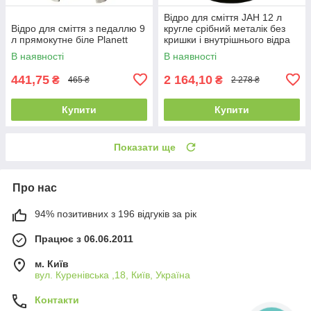
Відро для сміття JAH 12 л
Відро для сміття з педаллю 9
кругле срібний металік без
л прямокутне біле Planett
кришки і внутрішнього відра
В наявності
В наявності
441,75
2 164,10
₴
₴
465 ₴
2 278 ₴
Купити
Купити
Показати ще
Про нас
94% позитивних з 196 відгуків за рік
Працює з 06.06.2011
м. Київ
вул. Куренівська ,18, Київ, Україна
Контакти