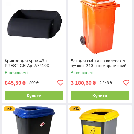
Кришка для урни 43л
Бак для сміття на колесах з
PRESTIGE Арт.A74103
ручкою 240 л помаранчевий
В наявності
В наявності
845,50
3 180,60
₴
₴
890 ₴
3 348 ₴
Купити
Купити
–5%
–5%