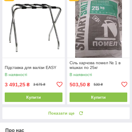
Сіль харчова помел № 1 в
Підставка для валізи EASY
мішках по 25кг
В наявності
В наявності
3 491,25
503,50
₴
₴
3 675 ₴
530 ₴
Купити
Купити
Показати ще
Про нас