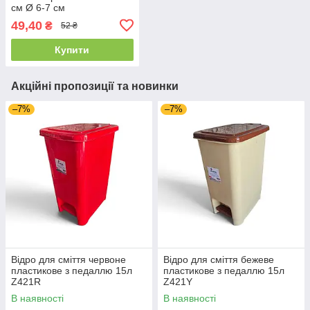
см Ø 6-7 см
49,40
₴
52 ₴
Купити
Акційні пропозиції та новинки
–7%
–7%
Відро для сміття червоне
Відро для сміття бежеве
пластикове з педаллю 15л
пластикове з педаллю 15л
Z421R
Z421Y
В наявності
В наявності