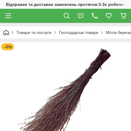
Відправки та доставки замовлень протягом 2-3х робочих дн
Товари та послуги
Господарські товари
Мітла березо
–5%