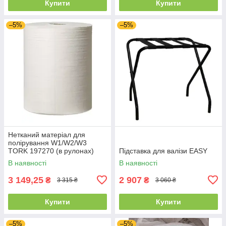
Купити
Купити
–5%
–5%
Нетканий матеріал для
полірування W1/W2/W3
TORK 197270 (в рулонах)
Підставка для валізи EASY
В наявності
В наявності
3 149,25
2 907
₴
₴
3 315 ₴
3 060 ₴
Купити
Купити
–5%
–5%