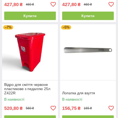
427,80
427,80
₴
₴
460 ₴
460 ₴
Купити
Купити
–7%
–5%
Відро для сміття червоне
пластикове з педаллю 25л
Z422R
Лопатка для взуття
В наявності
В наявності
520,80
156,75
₴
₴
560 ₴
165 ₴