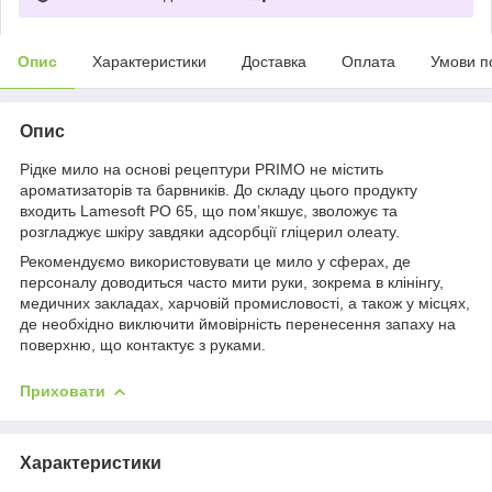
Опис
Характеристики
Доставка
Оплата
Умови п
Опис
Рідке мило на основі рецептури PRIMO не містить
ароматизаторів та барвників. До складу цього продукту
входить Lamesoft PO 65, що пом’якшує, зволожує та
розгладжує шкіру завдяки адсорбції гліцерил олеату.
Рекомендуємо використовувати це мило у сферах, де
персоналу доводиться часто мити руки, зокрема в клінінгу,
медичних закладах, харчовій промисловості, а також у місцях,
де необхідно виключити ймовірність перенесення запаху на
поверхню, що контактує з руками.
Приховати
Характеристики