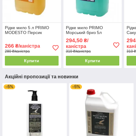
Рідке мило 5 л PRIMO
Рідке мило PRIMO
Рідк
MODESTO Персик
Морський бриз 5л
Сак
294,50
294
₴/
266
₴/каністра
каністра
кан
280 ₴/каністра
310 ₴/каністра
310 ₴
Купити
Купити
Акційні пропозиції та новинки
–5%
–5%