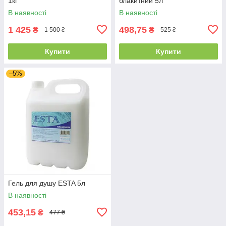
1кг
блакитний 5л
В наявності
В наявності
1 425
498,75
₴
₴
1 500 ₴
525 ₴
Купити
Купити
–5%
Гель для душу ESTA 5л
В наявності
453,15
₴
477 ₴