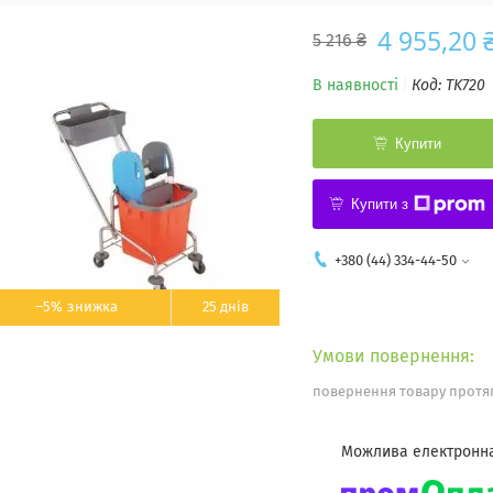
4 955,20 
5 216 ₴
В наявності
Код:
TK720
Купити
Купити з
+380 (44) 334-44-50
–5%
25 днів
повернення товару протяг