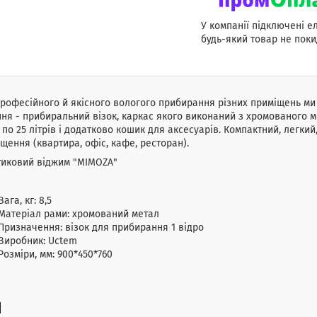
У компанії підключені е
будь-який товар не поки
рофесійного й якісного вологого прибирання різних приміщень 
ня - прибиральний візок, каркас якого виконаний з хромованого м
по 25 літрів і додатково кошик для аксесуарів. Компактний, легки
щення (квартира, офіс, кафе, ресторан).
тиковий віджим "MIMOZA"
Вага, кг: 8,5
Матеріал рами: хромований метал
Призначення: візок для прибирання 1 відро
Виробник: Uctem
Розміри, мм: 900*450*760