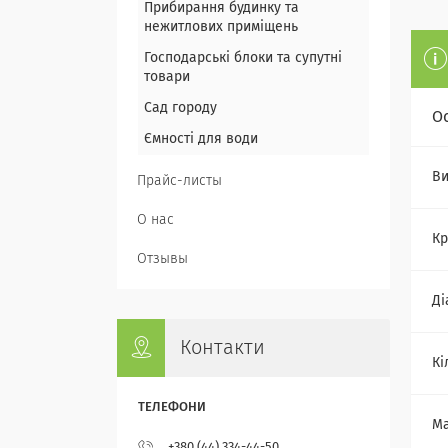
Прибирання будинку та
нежитлових приміщень
Господарські блоки та супутні
товари
Сад городу
О
Ємності для води
Ви
Прайс-листы
О нас
Кр
Отзывы
Ді
Контакти
Кі
Ма
+380 (44) 334-44-50