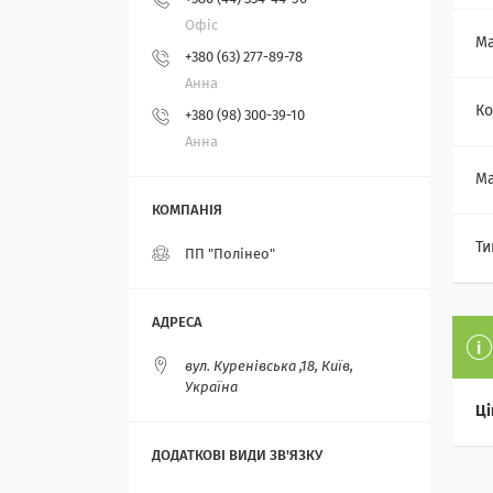
Офіс
Ма
+380 (63) 277-89-78
Анна
Ко
+380 (98) 300-39-10
Анна
Ма
Ти
ПП "Полінео"
вул. Куренівська ,18, Київ,
Україна
Ці