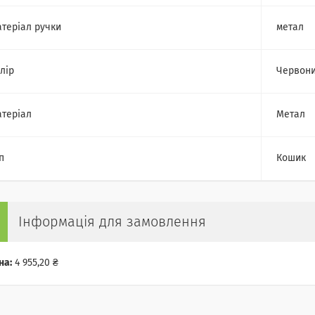
теріал ручки
метал
лір
Червон
теріал
Метал
п
Кошик
Інформація для замовлення
на:
4 955,20 ₴