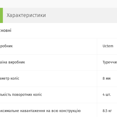
Характеристики
сновні
робник
Uctem
аїна виробник
Туреччи
аметр коліс
8 мм
лькість поворотних коліс
4 шт.
ксимальне навантаження на всю конструкцію
8.5 кг