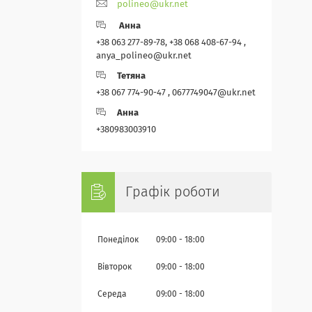
polineo@ukr.net
Анна
+38 063 277-89-78, +38 068 408-67-94 ,
anya_polineo@ukr.net
Тетяна
+38 067 774-90-47 , 0677749047@ukr.net
Анна
+380983003910
Графік роботи
Понеділок
09:00
18:00
Вівторок
09:00
18:00
Середа
09:00
18:00