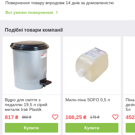
Повернення товару впродовж 14 днів за домовленістю
Всі умови повернення
Подібні товари компанії
Відро для сміття з
Мило-піна SOFO 0,5 л
Піна
педаллю 19,5 л сірий
дезі
металік Irak Plastik
5л
817
166,25
452
₴
₴
860 ₴
175 ₴
Купити
Купити