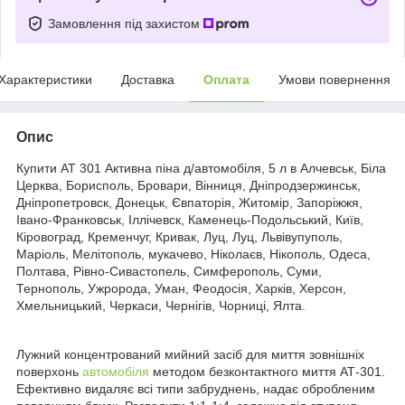
Замовлення під захистом
Характеристики
Доставка
Оплата
Умови повернення
Опис
Купити АТ 301 Активна піна д/автомобіля, 5 л в Алчевськ, Біла
Церква, Борисполь, Бровари, Вінниця, Дніпродзержинськ,
Дніпропетровск, Донецьк, Євпаторія, Житомір, Запоріжжя,
Івано-Франковськ, Іллічевск, Каменець-Подольський, Київ,
Кіровоград, Кременчуг, Кривак, Луц, Луц, Львівупуполь,
Маріоль, Мелітополь, мукачево, Ніколаєв, Нікополь, Одеса,
Полтава, Рівно-Сивастопель, Симферополь, Суми,
Тернополь, Ужророда, Уман, Феодосія, Харків, Херсон,
Хмельницький, Черкаси, Чернігів, Чорниці, Ялта.
Лужний концентрований мийний засіб для миття зовнішніх
поверхонь
автомобіля
методом безконтактного миття АТ-301.
Ефективно видаляє всі типи забруднень, надає обробленим