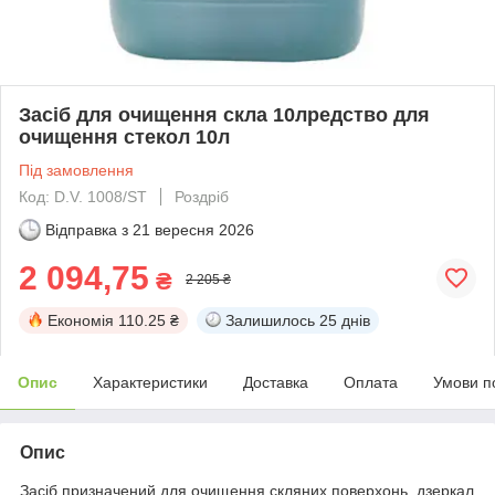
Засіб для очищення скла 10лредство для
очищення стекол 10л
Під замовлення
Код: D.V. 1008/ST
Роздріб
Відправка з
21 вересня 2026
2 094,75
₴
2 205 ₴
Економія
110.25 ₴
Залишилось
25 днів
Опис
Характеристики
Доставка
Оплата
Умови п
Опис
Засіб призначений для очищення скляних поверхонь, дзеркал