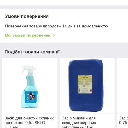
Умови повернення
Повернення товару впродовж 14 днів за домовленістю
Всі умови повернення
Подібні товари компанії
Засіб для очистки скляних
Засіб миючий для
Засі
поверхонь 0,5л SKLO
складних жирових
0,75
CLEAN
забруднень 10кг