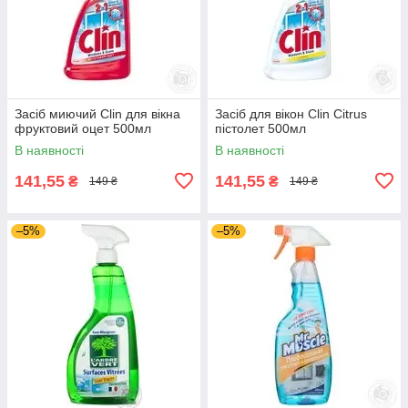
Засіб миючий Сlin для вікна
Засіб для вікон Сlin Citrus
фруктовий оцет 500мл
пістолет 500мл
В наявності
В наявності
141,55
141,55
₴
₴
149 ₴
149 ₴
–5%
–5%