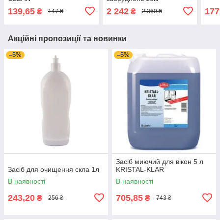
139,65
2 242
177
₴
₴
147 ₴
2 360 ₴
Акційні пропозиції та новинки
–5%
–5%
Засіб миючий для вікон 5 л
Засіб для очищення скла 1л
KRISTAL-KLAR
В наявності
В наявності
243,20
705,85
₴
₴
256 ₴
743 ₴