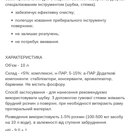
спеціалізованим інструментом (шубка, стяжка).
забезпечує ефективну очистку;
полегшує ковзання прибирального інструменту
поверхнею;
не залишає розлучень;
не потребує змивання.
ХАРАКТЕРИСТИКА
Об'єм - 10 л
Склад - <5%: комплексні, н-ПАР; 5-15%: а-ПАР. Додаткові
компоненти: стабілізатори, консерванти, ароматизатор,
барвники. Не містить фосфору.
Спосіб застосування - для нанесення рекомендуємо
використовувати шубку. З допомогою гумової стяжки знімають
брудний розчин з поверхні, при необхідності витирають раму
протиральний матеріал.
Розведення використовують 1-5% розчин (100-500 мл засобу
на 10 л води), в залежності від ступеня забруднення.
pH - 9,0 ± 1