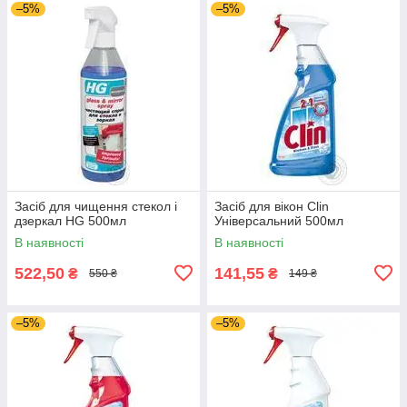
–5%
–5%
Засіб для чищення стекол і
Засіб для вікон Сlin
дзеркал HG 500мл
Універсальний 500мл
В наявності
В наявності
522,50
141,55
₴
₴
550 ₴
149 ₴
–5%
–5%