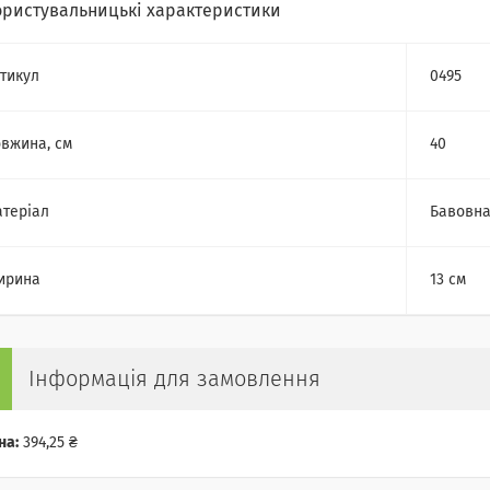
ористувальницькі характеристики
тикул
0495
вжина, см
40
теріал
Бавовн
ирина
13 см
Інформація для замовлення
на:
394,25 ₴