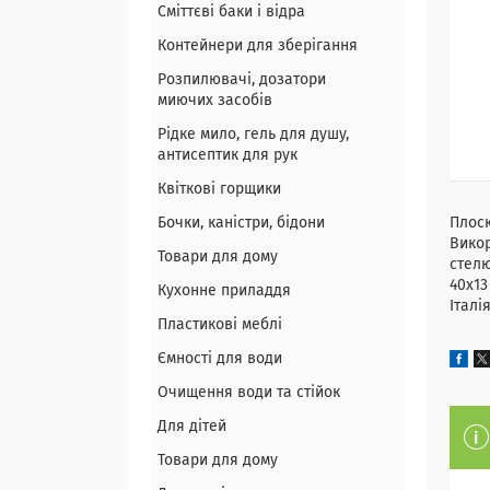
Сміттєві баки і відра
Контейнери для зберігання
Розпилювачі, дозатори
миючих засобів
Рідке мило, гель для душу,
антисептик для рук
Квіткові горщики
Бочки, каністри, бідони
Плоск
Викор
Товари для дому
стелю
40х13
Кухонне приладдя
Італі
Пластикові меблі
Ємності для води
Очищення води та стійок
Для дітей
Товари для дому