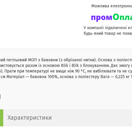
У компанії підключені е
будь-який товар не поки
ий петльовий МОП з бавовни (з обрізаної нитки). Основа з поліестер
истовується разом із основою Blik і Blik з блокуванням. Дає змогу 
). Прати при температурі не вище ніж 90 °C, не вибілювати та не с
 см Матеріал — бавовна 100%, основа з поліестеру Вага — 0,225 к
я
Характеристики