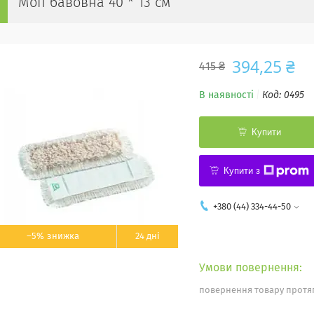
Моп бавовна 40 * 13 см
394,25 ₴
415 ₴
В наявності
Код:
0495
Купити
Купити з
+380 (44) 334-44-50
–5%
24 дні
повернення товару протяг