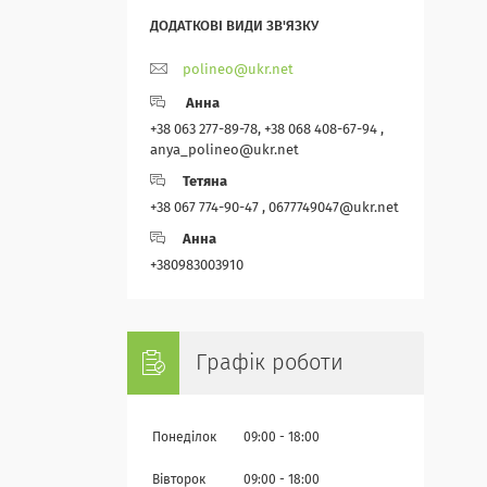
polineo@ukr.net
Анна
+38 063 277-89-78, +38 068 408-67-94 ,
anya_polineo@ukr.net
Тетяна
+38 067 774-90-47 , 0677749047@ukr.net
Анна
+380983003910
Графік роботи
Понеділок
09:00
18:00
Вівторок
09:00
18:00