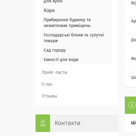
Для кухні
К
Відра
Прибирання будинку та
Ар
нежитлових приміщень
Господарські блоки та супутні
До
товари
Сад городу
Ма
Ємності для води
Прайс-листы
Ш
О нас
Отзывы
Контакти
Ці