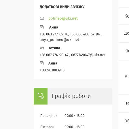
К
polineo@ukr.net
Анна
До
+38 063 277-89-78, +38 068 408-67-94 ,
anya_polineo@ukr.net
Тетяна
Кі
+38 067 774-90-47 , 0677749047@ukr.net
Анна
+380983003910
Ма
Графік роботи
На
Понеділок
09:00
18:00
Об
Вівторок
09:00
18:00