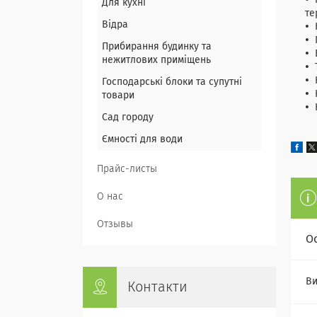
Для кухні
те
Відра
Прибирання будинку та
нежитлових приміщень
Господарські блоки та супутні
товари
Сад городу
Ємності для води
Прайс-листы
О нас
Отзывы
О
Ви
Контакти