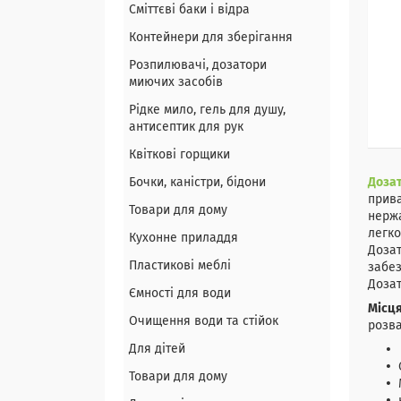
Сміттєві баки і відра
Контейнери для зберігання
Розпилювачі, дозатори
миючих засобів
Рідке мило, гель для душу,
антисептик для рук
Квіткові горщики
Бочки, каністри, бідони
Доза
прива
Товари для дому
нержа
легко
Кухонне приладдя
Дозат
Пластикові меблі
забез
Дозат
Ємності для води
Місця
Очищення води та стійок
розва
Для дітей
Товари для дому