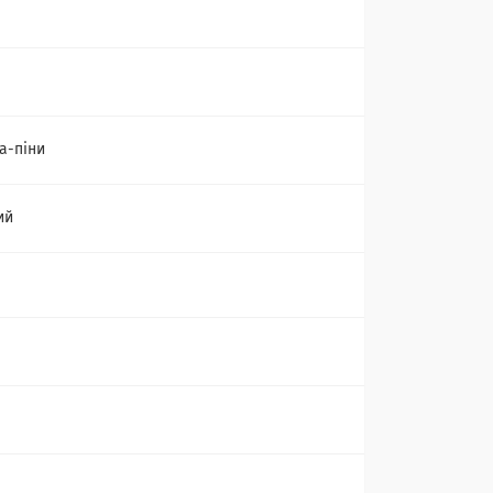
а-піни
ий