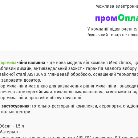
У компанії підключені е
будь-який товар не поки
тор
мила
-піни наливна
- це нова модель від компанії Mediclinics, 
бливий дизайн, антивандальний захист - гарантія вдалого вибору п
віючої сталі AISI 304 з глянцевай обробкою, оснащений термопла
 заправити дозатор.
ор мила-піни має вікно для визначення рівня мила-піни і знаходит
печена антикорозійним антикапельным клапаном, замок можна від
ор мила-піни простий в обслуговуванні.
 застосування
: готельно-ресторанні комплекси, аеропорти, стадіо
жальні центри.
Обсяг - 1,5 л
Матеріал -