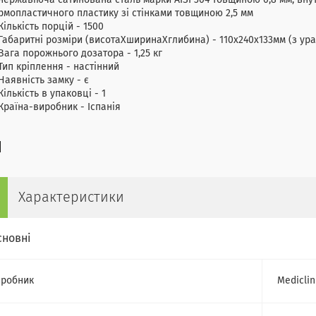
нержавіюча сатинована сталь марки AISI 304 товщиною 0,8 мм, вну
рмопластичного пластику зі стінками товщиною 2,5 мм
Кількість порцій - 1500
Габаритні розміри (висотаХширинаХглибина) - 110х240х133мм (з ур
Вага порожнього дозатора - 1,25 кг
Тип кріплення - настінний
Наявність замку - є
Кількість в упаковці - 1
Країна-виробник - Іспанія
Характеристики
сновні
робник
Mediclin