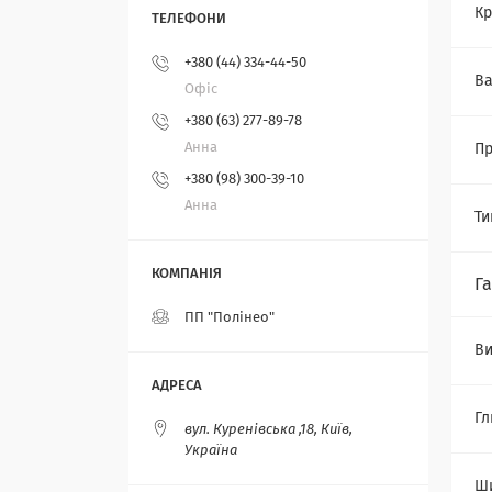
Кр
+380 (44) 334-44-50
Ва
Офіс
+380 (63) 277-89-78
Анна
Пр
+380 (98) 300-39-10
Анна
Ти
Г
ПП "Полінео"
Ви
Гл
вул. Куренівська ,18, Київ,
Україна
Ш