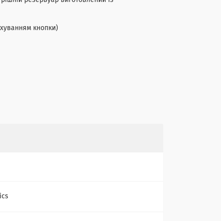
трішній резервуар виготовлений із
ахуванням кнопки)
ics