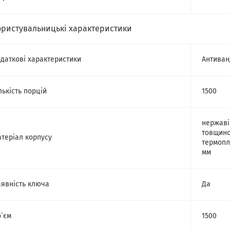
ористувальницькі характеристики
даткові характеристики
Антиван
лькість порцій
1500
нержаві
товщино
теріал корпусу
термопл
мм
явність ключа
Да
`єм
1500