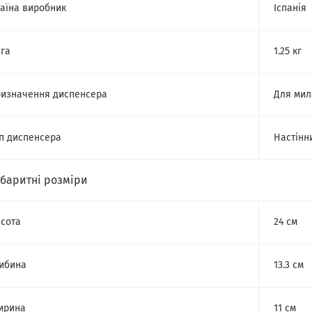
аїна виробник
Іспанія
га
1.25 кг
изначення диспенсера
Для мил
п диспенсера
Настінн
абаритні розміри
сота
24 см
ибина
13.3 см
ирина
11 см