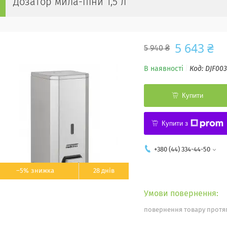
Дозатор мила-піни 1,5 л
5 643 ₴
5 940 ₴
В наявності
Код:
DJF00
Купити
Купити з
+380 (44) 334-44-50
–5%
28 днів
повернення товару протяг