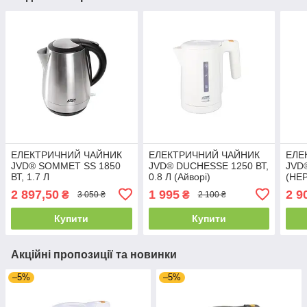
ЕЛЕКТРИЧНИЙ ЧАЙНИК
ЕЛЕКТРИЧНИЙ ЧАЙНИК
ЕЛЕ
JVD® SOMMET SS 1850
JVD® DUCHESSE 1250 ВТ,
JVD®
ВТ, 1.7 Л
0.8 Л (Айворі)
(НЕ
(НЕРЖАВЕЮЩАЯ СТАЛЬ,
2 897,50
1 995
2 9
₴
₴
3 050 ₴
2 100 ₴
матові)
Купити
Купити
Акційні пропозиції та новинки
–5%
–5%