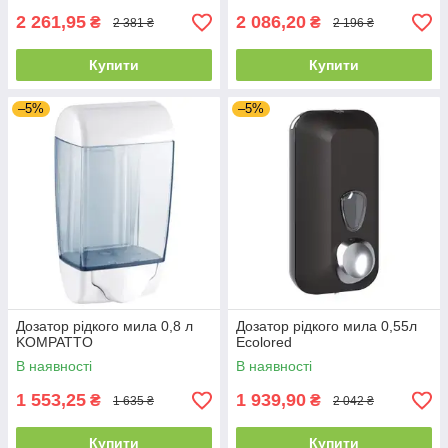
2 261,95
2 086,20
₴
₴
2 381 ₴
2 196 ₴
Купити
Купити
–5%
–5%
Дозатор рідкого мила 0,8 л
Дозатор рідкого мила 0,55л
KOMPATTO
Ecolored
В наявності
В наявності
1 553,25
1 939,90
₴
₴
1 635 ₴
2 042 ₴
Купити
Купити