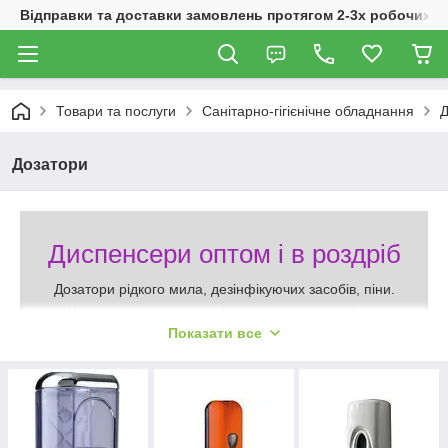
Відправки та доставки замовлень протягом 2-3х робочих дн
Товари та послуги
Санітарно-гігієнічне обладнання
Д
Дозатори
Диспенсери оптом і в роздріб
Дозатори рідкого мила, дезінфікуючих засобів, піни.
Кнопкового типу моделі для громадських місць.
Показати все
Фабричного виробництва продукція брендів Marplast,
Mediclinics, QTS, Simplehuman оптом і в роздріб.
Широкий ціновий діапазон, різноманітний дизайн
виробів.