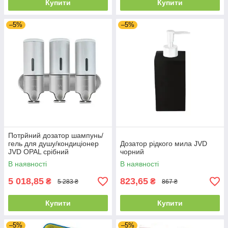
Купити
Купити
–5%
–5%
Потрйний дозатор шампунь/
гель для душу/кондиціонер
Дозатор рідкого мила JVD
JVD OPAL срібний
чорний
В наявності
В наявності
5 018,85
823,65
₴
₴
5 283 ₴
867 ₴
Купити
Купити
–5%
–5%